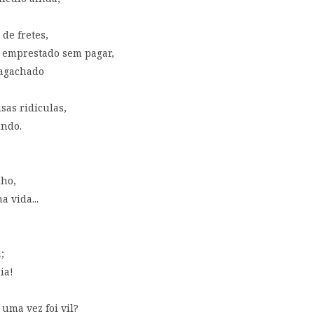
de fretes,
o emprestado sem pagar,
 agachado
sas ridículas,
undo.
lho,
a vida...
;
ia!
ma vez foi vil?