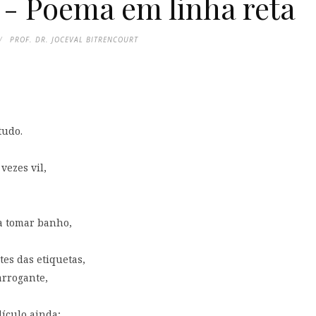
- Poema em linha reta
PROF. DR. JOCEVAL BITRENCOURT
tudo.
vezes vil,
ra tomar banho,
es das etiquetas,
arrogante,
ículo ainda;