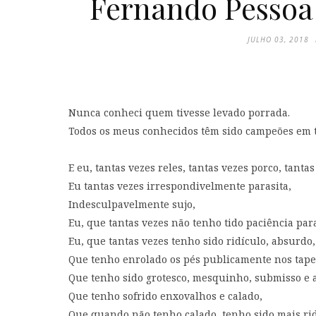
Fernando Pessoa 
JULHO 03, 2018
Nunca conheci quem tivesse levado porrada.
Todos os meus conhecidos têm sido campeões em 
E eu, tantas vezes reles, tantas vezes porco, tantas 
Eu tantas vezes irrespondivelmente parasita,
Indesculpavelmente sujo,
Eu, que tantas vezes não tenho tido paciência pa
Eu, que tantas vezes tenho sido ridículo, absurdo,
Que tenho enrolado os pés publicamente nos tapet
Que tenho sido grotesco, mesquinho, submisso e 
Que tenho sofrido enxovalhos e calado,
Que quando não tenho calado, tenho sido mais rid