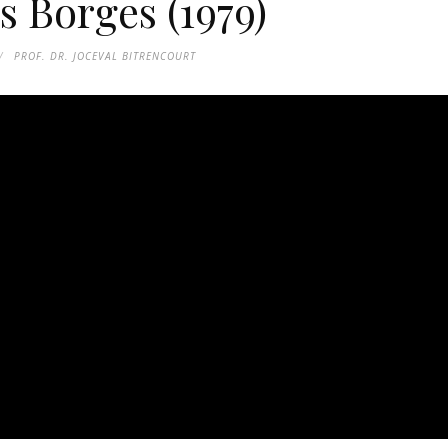
s Borges (1979)
PROF. DR. JOCEVAL BITRENCOURT