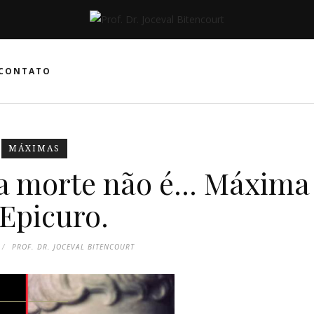
CONTATO
MÁXIMAS
a morte não é... Máxima
 Epicuro.
PROF. DR. JOCEVAL BITENCOURT