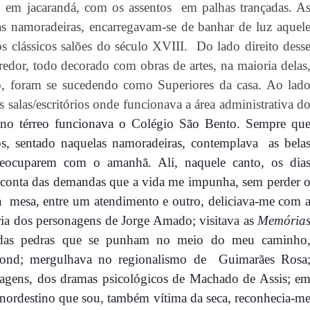
, em jacarandá, com os assentos
em palhas trançadas. A
s namoradeiras, encarregavam-se de banhar de luz aquel
s clássicos salões do século XVIII.
Do lado direito dess
redor, todo decorado com obras de artes, na maioria delas
o, foram se sucedendo como Superiores da casa. Ao lad
s salas/escritórios onde funcionava a área administrativa d
no térreo funcionava o Colé
gio S
ão Bento. Sempre qu
ios, sentado naquelas namoradeiras, contemplava
as bela
preocuparem com o amanhã.
Ali, naquele canto,
os dia
conta das
demandas que a vida me impunha
, sem perder 
a
mesa, entre um atendimento e outro, deliciava-me com 
ria dos personagens de Jorge
Amado; visitava as
Memória
 das pedras que se punham no meio do meu c
aminho
ond
; mergul
hava no regionalismo de
Guimarães
Rosa
nagens, dos dramas psicológicos de Machado de Assis; e
ordestino que sou, também vítima da seca, r
econhecia-m