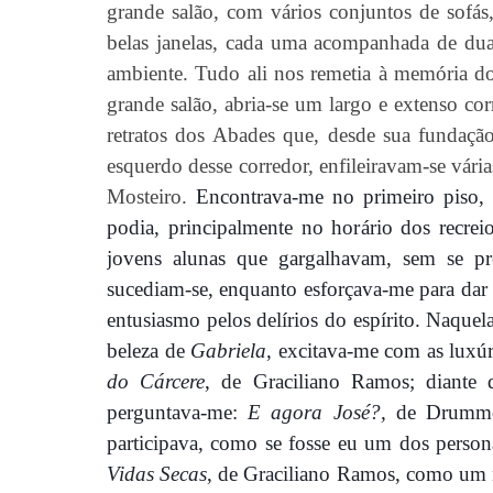
grande salão, com vários conjuntos
de sof
ás
belas janelas, cada uma acompanhada de dua
ambiente. Tudo ali nos remetia à memória do
grande salão, abria-se um largo e extenso cor
retratos dos Abades que, desde sua fundaçã
esquerdo desse corredor, enfileiravam-se vária
Mosteiro.
Encontrava-me no primeiro piso, 
podia
, principalmente no hor
ário dos recre
jovens alunas que gargalhavam, sem se 
sucediam-se, enquanto esforçava-me para dar 
entusiasmo pelos delírios do espírito. Naquel
beleza de
Gabriela
, excitava-me com as luxú
do Cárcere
, de Graciliano
Ramos; dian
te
perguntava-me:
E agora José?,
de Drumm
participava, como se fosse eu um dos perso
Vidas Secas
, de Graciliano Ramos, como um n