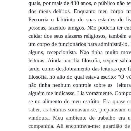
qu
ais
, por mais de 430 anos, o pú
blico n
ão te
dos meus delírios. Enquanto meu corpo tr
Percorria o labirinto de suas estantes de li
pessoas, fazendo amigos.
Não poderia ter enc
cuidar dos seus afazeres religiosos, também 
um corpo de funcionários para administrá-lo. 
alguns, recepcionista. Não tinha muito mo
leituras. Ainda não lia filosofia, sequer sa
tarde, como
desdobramento
das leituras que f
filosofia, no alto do qual estava escrito: “Ó 
não tinha nenhum controle sobre as
leitu
alguém me indicasse. Lia vorazmente. Compo
se no alimento de meu espí
rito.
Era quase c
saber, as leituras somavam-se, preparavam o 
vindoura. Meu ambiente de trabalho era 
companhia. Ali encontrava-me: guardião d