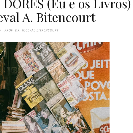
ORES (Eu e os Livros)
eval A. Bitencourt
PROF. DR. JOCEVAL BITRENCOURT