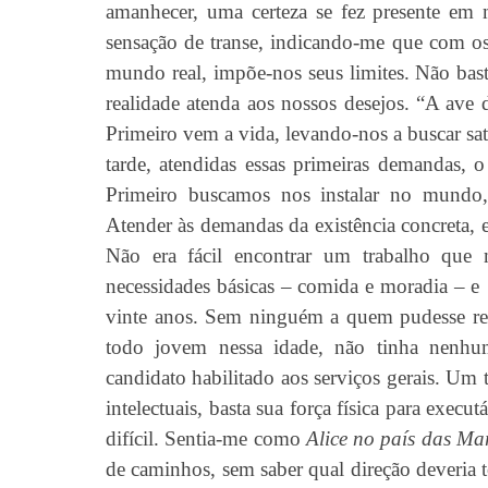
amanhecer, uma certeza se fez presente em
sensação de transe, indicando-me que com os 
mundo real, impõe-nos seus limites. Não basta
realidade atenda aos nossos desejos. “
A ave 
Primeiro vem a vida, levando-nos a buscar sat
tarde, atendidas essas primeiras demandas, o
Primeiro buscamos nos instalar no mundo
Atender às demandas da existência concreta, 
N
ã
o era f
ácil encontrar um trabalho que 
necessidades básicas – comida e moradia – e
vinte anos. Sem ninguém a quem pudesse rec
todo jovem nessa idade, não tinha nenhuma
candidato habilitado aos serviços gerais. Um 
intelectuais, basta sua força física para exe
difícil. Sentia-me como
Alice no país das Ma
de caminhos, sem saber qual direção deveria 