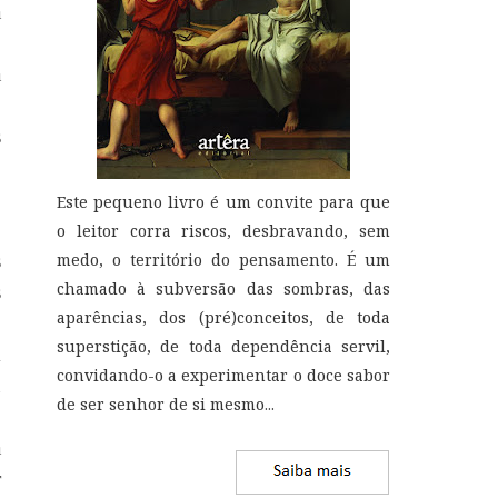
a
o
a
.
s
.
.
Este pequeno livro é um convite para que
.
o leitor corra riscos, desbravando, sem
s
medo, o território do pensamento. É um
chamado à subversão das sombras, das
s
aparências, dos (pré)conceitos, de toda
o
superstição, de toda dependência servil,
m
convidando-o a experimentar o doce sabor
u
de ser senhor de si mesmo
...
o
a
r