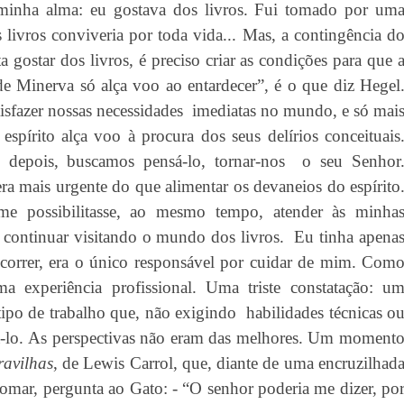
 minha alma: eu gostava dos livros. Fui tomado por um
livros conviveria por toda vida... Mas, a contingência d
 gostar dos livros, é preciso criar as condições para que 
de
Minerva só alça voo ao entardecer”, é o que diz Hegel
isfazer nossas necessidades
imediatas no mundo, e só mai
 espí
rito al
ça voo à procura dos seus delírios conceituais
, depois, buscamos pensá
-lo, tornar-nos
o seu Senhor
era mais urgente do que alimentar os devaneios do espí
rito
me possibilitasse, ao mesmo tempo, atender às minha
continuar visitando o mundo dos livros.
Eu tinha apena
orrer, era o único responsável por cuidar de mim. Com
 experiência profissional. Uma triste constatação: u
tipo de trabalho que, não exigindo
habilidades técnicas o
cutá-lo. As perspectivas não eram das melhores. Um moment
ravilhas
, de Lewis Carrol, que, diante de uma encruzilhad
tomar, pergunta ao Gato: - “O senhor poderia me dizer, po