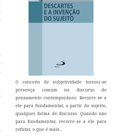
s
e
e
,
o
o
e
s
s
o
O conceito de subjetividade tornou-se
a
presença comum no discurso do
s
pensamento contemporâneo. Recorre-se a
,
ele para fundamentar, a partir do sujeito,
;
qualquer forma de discurso. Quando não
para fundamentar, recorre-se a ele para
m
refutar, o que é mais...
e