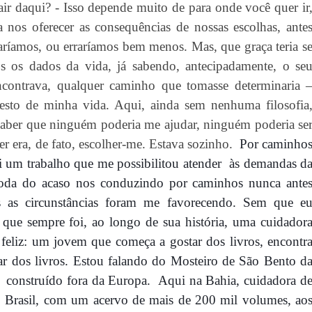
ir daqui? - Isso depende muito de para onde você quer ir
nos oferecer as consequências de nossas escolhas, ante
aríamos
, ou
erraríamos bem menos. Mas, que graça teria s
s os dados da vida, já sabendo, antecipadamente, o se
ncontrava, qualquer caminho que tomasse determinaria 
esto de minha vida. Aqui, ainda sem nenhuma filosofia
 saber que ninguém poderia me ajudar, ninguém poderia se
er era, de fato, escolher-me. Estava sozinho.
Por caminho
i um trabalho que me possibilitou atender
às demandas d
 roda do acaso nos conduzindo por caminhos nunca ante
as circunstância
s
foram me favorecendo. Sem que e
 que sempre foi, ao longo de sua história, uma cuidador
 feliz: um jovem que começa a gostar dos livros, encontr
 dos livros. Estou falando do Mosteiro de São Bento d
construído fora da Europa.
Aqui na Bahia, cuidadora d
 do Brasil, com um acervo de mais de 200 mil volumes,
ao