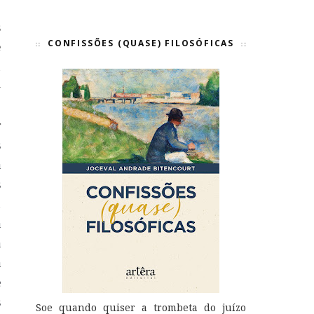
,
s
CONFISSÕES (QUASE) FILOSÓFICAS
e
u
–
,
r
s
a
s
u
a
a
a
e
s
Soe quando quiser a trombeta do juízo