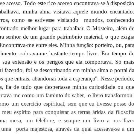
ve acesso. Todo este rico acervo encontrava-se à
disposi
çã
abalhava, minha alma visitava aquele mundo encantado
vros, como se estivesse visitando
mundos, conh
ecend
ontrado melhor lugar para trabalhar. O Mosteiro, além d
era senhor de um grande patrimônio material, o que exigi
Encontrava-me entre eles. Minha função: porteiro, ou, par
vimento, sobrava-me bastante tempo livre. Era tempo d
bia sua extensão e os perigos que ela comportava. Só mai
ui fazendo, foi
se
descortinando em minha alma o portal d
vós que entrais, abandonai toda a esperança”
. Nesse per
íodo
ras, lia de tudo que despertasse minha curiosidade ou qu
rtava-me como um faminto do saber,
o livro transformou
omo um exercício espiritual, sem que eu tivesse posse d
meu espírito para conquistar as terras áridas da filosofi
uma mesa, um telefone, e sempre um livro a nos faze
e uma
porta majestosa, através da qual acessava-se a u