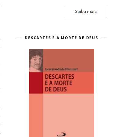
a
o
;
,
a
DESCARTES E A MORTE DE DEUS
s
o
i
u
;
s
,
a
m
e
a