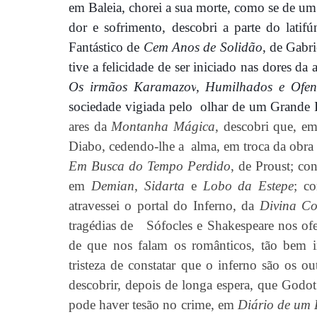
em Baleia, chorei a sua morte, como se
de um 
dor e sofrimento, descobri a parte do lati
Fantástico de
Cem Anos de Solidão
, de Gabr
tive a felicidade de ser iniciado
nas dores da 
Os
irmãos Karamazov
, Humilhados
e Ofen
sociedade vigiada pelo
olhar de um Grande
ares da
Montanha Mágica
, descobri que, e
Diabo, cedendo-lhe a
alma, em troca da obra
Em Busca do Tempo Perdido
, de Proust; c
em
Demian
,
Sidarta
e
Lobo da Estepe
; c
atravessei o portal do Inferno, da
Divina C
tragé
dias de
S
ófocles e Shakespeare nos of
de que nos falam os românticos, tão bem 
tristeza de constatar que o inferno são os o
descobrir, depois de longa espera, que Godot 
pode haver tesão no crime, em
Diário de um