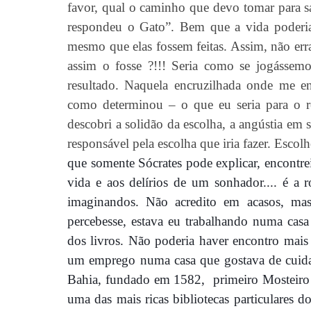
favor, qual o caminho que devo tomar para sa
respondeu o Gato”. Bem que a vida poderia 
mesmo que elas fossem feitas. Assim, não err
assim o fosse ?!!! Seria como se jogássemo
resultado. Naquela encruzilhada onde me e
como determinou – o que eu seria para o r
descobri a solidão da escolha, a angústia em
responsável pela escolha que iria fazer. Escolh
que somente
Sócrates pode explicar, encontre
vida e
a
os delírios de um sonhador.... é a
imaginando
s
. Não acredito em acasos, mas 
percebesse, estava eu trabalhando numa casa
dos livros. Não poderia haver encontro mais
um emprego numa casa que gostava de cuidar
Bahia, fundado em 1582,
primeiro Mosteiro
uma das mais ricas bibliotecas particulares