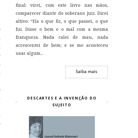
o
final: virei, com este livro nas mãos,
.
comparecer diante do soberano juiz. Direi
o
altivo: “Eis o que fiz, o que passei, o que
e
fui. Disse o bem e o mal com a mesma
franqueza. Nada calei de mau, nada
a
acrescentei de bem; e se me aconteceu
a
usar algum...
e
s
a
,
e
-
DESCARTES E A INVENÇÃO DO
SUJEITO
o
a
r
m