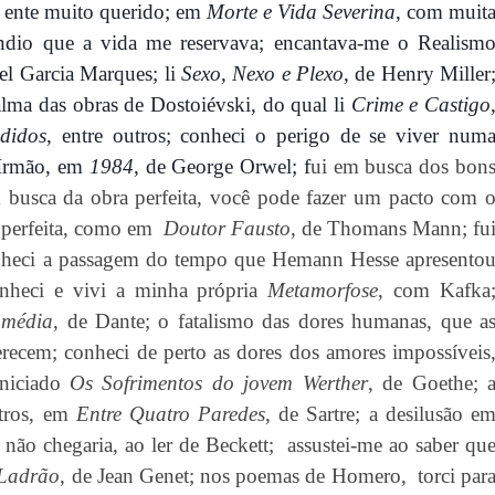
ente muito querido; em
Morte e
Vida Severina
,
com muit
fúndio que a vida me reservava; encantava-me o Realism
iel Garcia Marques; li
Sexo, Nexo e Plexo
,
de Henry
Miller
alma das obras de Dostoié
vski, do qual li
Crime e Castigo
didos
, entre outros; conheci o perigo de se viver num
 Irmão, em
1984
,
de
George Orwel; f
ui em busca dos bon
m busca da obra perfeita, você pode fazer um pacto com 
 perfeita, como em
Doutor Fausto
, de Thomans Mann; fu
onheci a passagem do tempo que Hemann Hesse apresento
onheci e vivi a minha própria
Metamorfose
, com Kafka
omédia
, de Dante; o fatalismo das dores humanas, que a
erecem; conheci de perto as dores dos amores impossíveis
iniciado
Os Sofrimentos do jovem Werther
, de Goethe; 
utros, em
Entre Quatro Paredes
, de Sartre; a desilusão e
não chegaria, ao ler de Beckett;
assustei-me ao saber qu
 Ladrão
, de Jean Genet; nos poemas de Homero,
torci par